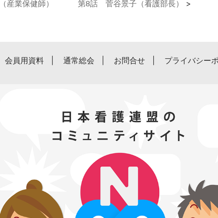
奈（産業保健師）
第8話 菅谷景子（看護部長）
>
会員用資料
通常総会
お問合せ
プライバシー