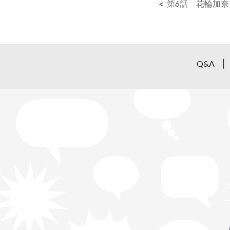
<
第6話 花輪加
Q&A