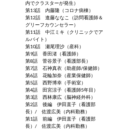
内でクラスターが発生）
第13話 内藤隆（コロナ病棟）
第12話 進藤ななこ（訪問看護師＆
グリーフカウンセラー）
第11話 中江ミキ（クリニックでア
ルバイト）
第10話 瀬尾理沙（産科）
第9話 香田渚（看護師）
第8話 菅谷景子（看護部長）
第7話 石神真衣（助産師/保健師）
第6話 花輪加奈（産業保健師）
第5話 西野博幸（手術室）
第4話 田宮涼子（看護師5年目）
第3話 西林康広（脳神経外科）
第2話 後編 伊田直子（看護部
長）/ 佐渡広美（内科勤務）
第1話 前編 伊田直子（看護部
長）/ 佐渡広美（内科勤務）