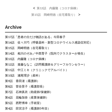
<
第13話 内藤隆（コロナ病棟）
>
第15話 岡崎明徳（在宅看取り）
Archive
第17話「患者の分だけ物語がある」今田春子
第16話 佐々川巧（呼吸器科・新型コロナウイルス感染症対応）
第15話 岡崎明徳（在宅看取り）
第14話 相川のぞみ／中西育子（院内でクラスターが発生）
第13話 内藤隆（コロナ病棟）
第12話 進藤ななこ（訪問看護師＆グリーフカウンセラー）
第11話 中江ミキ（クリニックでアルバイト）
第10話 瀬尾理沙（産科）
第9話 香田渚（看護師）
第8話 菅谷景子（看護部長）
第7話 石神真衣（助産師/保健師）
第6話 花輪加奈（産業保健師）
第5話 西野博幸（手術室）
第4話 田宮涼子（看護師5年目）