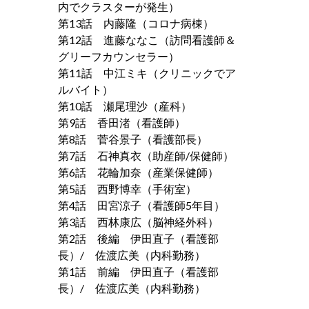
内でクラスターが発生）
第13話 内藤隆（コロナ病棟）
第12話 進藤ななこ（訪問看護師＆
グリーフカウンセラー）
第11話 中江ミキ（クリニックでア
ルバイト）
第10話 瀬尾理沙（産科）
第9話 香田渚（看護師）
第8話 菅谷景子（看護部長）
第7話 石神真衣（助産師/保健師）
第6話 花輪加奈（産業保健師）
第5話 西野博幸（手術室）
第4話 田宮涼子（看護師5年目）
第3話 西林康広（脳神経外科）
第2話 後編 伊田直子（看護部
長）/ 佐渡広美（内科勤務）
第1話 前編 伊田直子（看護部
長）/ 佐渡広美（内科勤務）