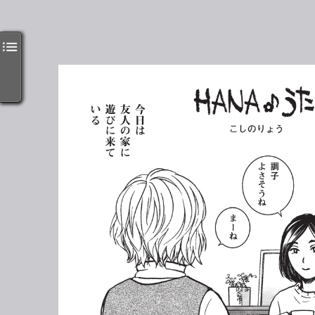
いる
遊びに来て
友人の家に
今日は
よさそうね
調子
まーね