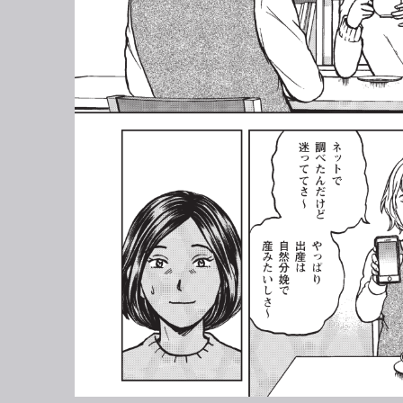
迷
調
ネットで
っててさ～
べたんだけど
産
自然分娩
出産
やっぱり
みたいしさ～
は
で