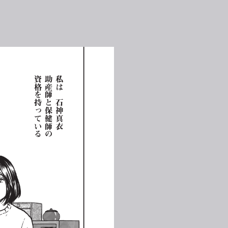
資格を持っている
助産師と保健師の
私は
石神真衣