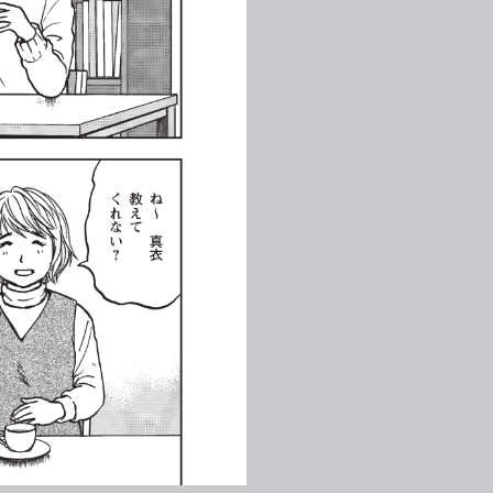
くれない？
教
ね～
えて
真衣