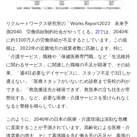
リクルートワークス研究所の「Works Report2023 未来予
測2040 労働供給制約社会がやってくる」
2)
では、2040年
に約1100万人の労働供給が不足するとしています。この規
模は、2022年の近畿地方の就業者数に匹敵します。特に
「介護サービス」職種や「保健医療専門職」など「生活維持
に関わるサービス」に関連した職種の不足が顕著で、その結
果、「週4日必要なデイサービスに、スタッフ不足で3日しか
通えない」「医療スタッフがいないため診察まで長蛇の列が
できる」「救急搬送先が確保できず、救急車の立ち往生が常
態化する」など、必要な医療・介護サービスを受けられなく
なると警鐘を鳴らしています。
このように、2040年の日本の医療・介護現場は深刻な危機
に直面することが予測されています。高齢化による医療・介
護需要の増大、そして看護職を含む働き手の不足が、看護の