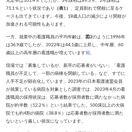
71.1％という状況であり
（表1）
、定員割れで閉校に至るケ
ースも出てきています。今後、18歳人口の減少により閉校が
加速される可能性もあります。
一方、就業中の看護職員の平均年齢は、
図2
のように1996年
は36.9歳でしたが、2022年は44.1歳に上昇し、中年層、60
歳以上の高年層の看護職が増えています
5)
。
現場では「募集しているが、新卒の応募者がいない」「看護
職員が不足して、一部の病棟を閉鎖している」など、すでに
人手不足が顕在化しています。2023年の日本看護連盟会員
が就業している病院を対象とした調査では、2023年4月の看
護職員の採用状況は、応募者数が採用者数に満たなかった病
院が約半数（52.2％）という結果でした。500床以上の大病
院でも約4割の病院（38.8％）は応募者数が採用者数に満た
ないという厳しい状況になっています。