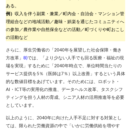
ある。
例）
収入を伴う副業・兼業／町内会・自治会・マンション管
理組合などの地域活動／趣味・娯楽を通じたコミュニティへ
の参加／農作業や自然保全などの活動／町づくりや町おこし
の活動など
さらに、厚生労働省の「2040年を展望した社会保障・働き
方改革」
8)
では、「より少ない人手でも回る医療・福祉の現
場を実現」するために「2040年時点で、単位時間当たりの
サービス提供を5％（医師は7％）以上改善」するという具体
的な数値目標をあげています。そのためには、ロボット・
AI・ICT等の実用化の推進、データヘルス改革、タスクシフ
ティングを担う人材の育成、シニア人材の活用推進等を必要
としています。
以上のように、2040年に向けた人手不足に対する対策とし
ては、限られた労働資源の中で「いかに労働供給を増やす