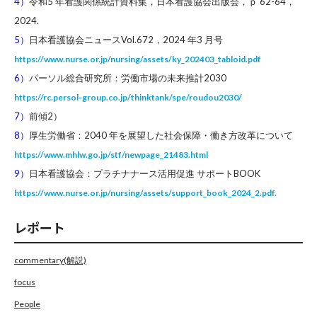
4）
令和5 年看護関係統計資料集，日本看護協会出版会，ｐ 62-64，
2024.
5）
日本看護協会ニュースVol.672，2024 年3 月号
https://www.nurse.or.jp/nursing/assets/ky_202403_tabloid.pdf
6）
パーソル総合研究所：労働市場の未来推計2030
https://rc.persol-group.co.jp/thinktank/spe/roudou2030/
7）
前傾2）
8）
厚生労働省：2040 年を展望した社会保障・働き方改革について
https://www.mhlw.go.jp/stf/newpage_21483.html
9）
日本看護協会：プラチナナース活用促進 サポートBOOK
https://www.nurse.or.jp/nursing/assets/support_book_2024_2.pdf.
レポート
commentary(解説)
focus
People