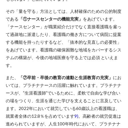
その「量を守る」方法としては、人材確保のための公的制度
である
「①ナースセンターの機能充実」
をあげています。
「ナースセンター」が職業紹介だけでなく直接看護職を雇っ
て過疎地に派遣したり、看護職の働き方について病院に提案
する機能を持ったりするなど、「抜本的な見直しの必要性」
をあげています。看護職の確保困難な地域をカバーするシス
テムの構築が、今後の地域医療を守る上では必須 といえま
す。
また、
「⑦卒前・卒後の教育の連動と生涯教育の充実」
にお
いては、プラチナナースの活躍に触れています。プラチナナ
ースが、“生涯看護師”でいるために、柔軟で自由な学び合い
の場をつくり、生涯を通じた学びを支えることに言及してい
ます。2022年において就労している60歳以上の看護職は、
就業者全体の12.8％を占めています
9)
。高齢者の就労促進は
進められていますが、人生100年時代において、プラチナナ