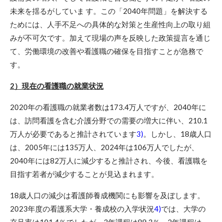
未来を揺るがしていま す。この「2040年問題」を解決する
ためには、人手不足への具体的な対策と生産性向上の取り組
みが不可欠です。加えて現場の声を反映した政策提言を通じ
て、労働環境の改善や看護職の確保を目指すことが急務で
す。
2）現在の看護職の就業状況
2020年の看護職の就業者数は173.4万人ですが、2040年に
は、訪問看護を含む介護分野での需要の増大に伴い、210.1
万人が必要であると推計されています
3)
。しかし、18歳人口
は、2005年には135万人、2024年は106万人でしたが、
2040年には82万人に減少すると推計され、今後、看護職を
目指す若者が減少することが見込まれます。
18歳人口の減少は看護師養成機関にも影響を及ぼします。
2023年度の看護系大学・養成校の入学状況
4)
では、大学の
充足率は101.4％でしたが、3年課程は89.3％、2年課程は