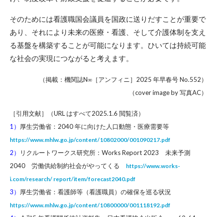
そのためには看護職国会議員を国政に送りだすことが重要で
あり、それにより未来の医療・看護、そして介護体制を支え
る基盤を構築することが可能になります。ひいては持続可能
な社会の実現につながると考えます。
（掲載：機関誌N∞［アンフィニ］2025 年早春号 No.552）
（cover image by 写真AC）
［引用文献］（URL はすべて2025.1.6 閲覧済）
1）
厚生労働省：2040 年に向けた人口動態・医療需要等
https://www.mhlw.go.jp/content/10802000/001090217.pdf
2）
リクルートワークス研究所：Works Report 2023 未来予測
2040 労働供給制約社会がやってくる
https://www.works-
i.com/research/ report/item/forecast2040.pdf
3）
厚生労働省：看護師等（看護職員）の確保を巡る状況
https://www.mhlw.go.jp/content/10800000/001118192.pdf