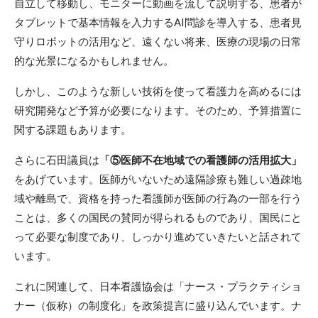
自立して移動し、モニターに動画を流して説明する、患者が
タブレットで基本情報を入力するAI問診を導入する、患者見
守りロボットの活用など、遠くない将来、医療の現場の日常
的な光景になるかもしれません。
しかし、このような新しい技術を使って看護力を高めるには
研究開発など予算が必要になります。そのため、予算措置に
関する課題もあります。
さらに石田議員は
「⑤医師不在地域での看護師の活用拡大」
をあげています。医師がいないため遠隔診療も難しい過疎地
域や離島で、資格を持った看護師が医師の行為の一部を行う
ことは、多くの国民の賛同が得られるものであり、国民にと
って必要な制度であり、しっかり進めていきたいと話されて
います。
これに関連して、日本看護協会は「ナース・プラクティショ
ナー（仮称）の制度化」を政策提言に盛り込んでいます。ナ