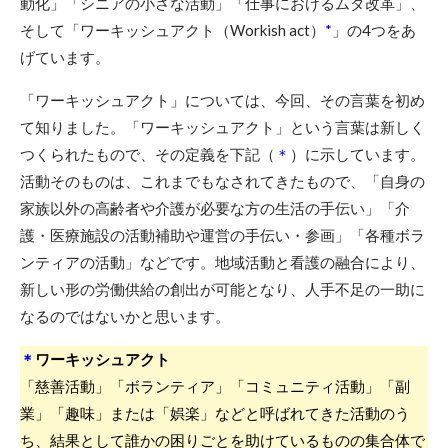
動化」「シニアの小さな活動」「仕事におけるムダ改革」、
そして「ワーキッシュアクト（Workish act）
*
」の4つをあ
げています。
「ワーキッシュアクト」については、今回、その言葉を初め
て知りました。「ワーキッシュアクト」という言葉は新しく
つくられたもので、その定義を下記（
＊
）に示しています。
活動そのものは、これまでもなされてきたもので、「自身の
家族以外の高齢者や介護が必要な方の生活の手伝い」「介
護・医療施設の活動補助や運営の手伝い・参画」「各種ボラ
ンティアの活動」などです。地域活動と看護の融合により、
新しい形の労働供給の創出が可能となり、人手不足の一助に
なるのではないかと思います。
＊
ワーキッシュアクト
「慈善活動」「ボランティア」「コミュニティ活動」「副
業」「趣味」または「娯楽」などと呼ばれてきた活動のう
ち、結果として誰かの困りごとを助けているものの集合体で