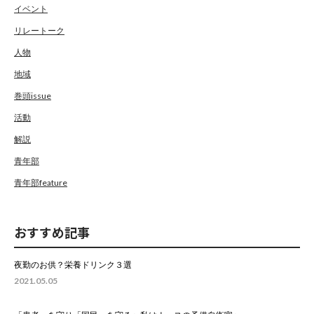
イベント
リレートーク
人物
地域
巻頭issue
活動
解説
青年部
青年部feature
おすすめ記事
夜勤のお供？栄養ドリンク３選
2021.05.05