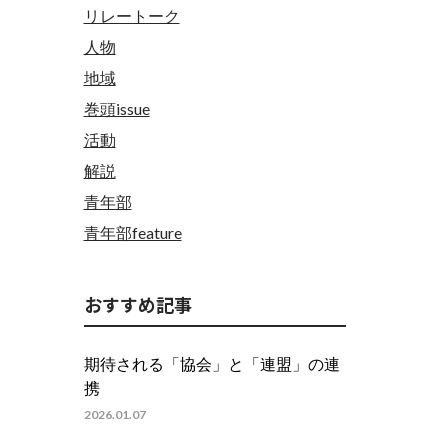
リレートーク
人物
地域
巻頭issue
活動
解説
青年部
青年部feature
おすすめ記事
期待される「協会」と「連盟」の連
携
2026.01.07