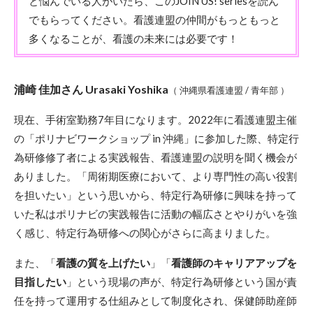
と悩んでいる人がいたら、このJOIN US! seriesを読ん
でもらってください。看護連盟の仲間がもっともっと
多くなることが、看護の未来には必要です！
浦崎 佳加さん Urasaki Yoshika
（ 沖縄県看護連盟 / 青年部 ）
現在、手術室勤務7年目になります。2022年に看護連盟主催
の「ポリナビワークショップ in 沖縄」に参加した際、特定行
為研修修了者による実践報告、看護連盟の説明を聞く機会が
ありました。「周術期医療において、より専門性の高い役割
を担いたい」という思いから、特定行為研修に興味を持って
いた私はポリナビの実践報告に活動の幅広さとやりがいを強
く感じ、特定行為研修への関心がさらに高まりました。
また、「
看護の質を上げたい
」「
看護師のキャリアアップを
目指したい
」という現場の声が、特定行為研修という国が責
任を持って運用する仕組みとして制度化され、保健師助産師