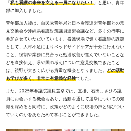
「
私も看護の未来を支える一員になりたい！
」と思い、青年
部に加入しました。
青年部加入後は、自民党青年局と日本看護連盟青年部との意
見交換会や沖縄県看護対策議員連盟会議など、多くの行事に
参加させていただいています。看護現場で働く看護師の課題
として、人材不足によりベッドサイドケアが十分に行えない
こと、役割や業務に見合った処遇改善が進んでいないことな
どを直接伝え、県や国の考えについて意見交換できたこと
は、視野が大きく広がる貴重な機会となりました。
どの活動
も学びが多く、非常に有意義な経験
でした。
また、2025年参議院議員選挙では、直接、石田まさひろ議
員にお会いする機会もあり、活動を通して選挙についての知
識を深めると同時に、政策がどのように現場の声と結びつい
ていくのかをあらためて学ぶことができました。