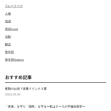
リレートーク
人物
地域
巻頭issue
活動
解説
青年部
青年部feature
おすすめ記事
夜勤のお供？栄養ドリンク３選
2021.05.05
「患者」を守り「国民」を守る〜私はナースの予備自衛官〜