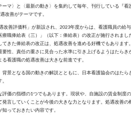
テーマ〉と〈最新の動き〉を集約して毎年、刊行している『看
処遇改善がテーマです。
処遇改善評価料」が新設され、2023年度からは、看護職員の給
医療職俸給表（三）」（以下：俸給表）の改正が施行されまし
してきた俸給表の改正は、処遇改善を進める好機でもあります
重要性、責任の重さに見合った水準に引き上げるようはたらき
よる看護職の処遇改善は大きな前進です。
、背景となる国の動きの解説とともに、日本看護協会のはたら
す。
な評価の指標の1つでもあります。現状や、自施設の賃金制度
て発言していくことが今後の大きな力となります。処遇改善の
が知っておきたい内容です。