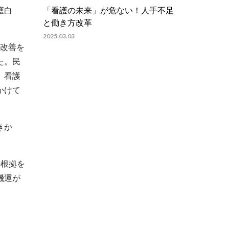
護白
「看護の未来」が危ない！人手不足
と働き方改革
2025.03.03
与改善を
た。民
。看護
かけて
きか
の根拠を
機運が