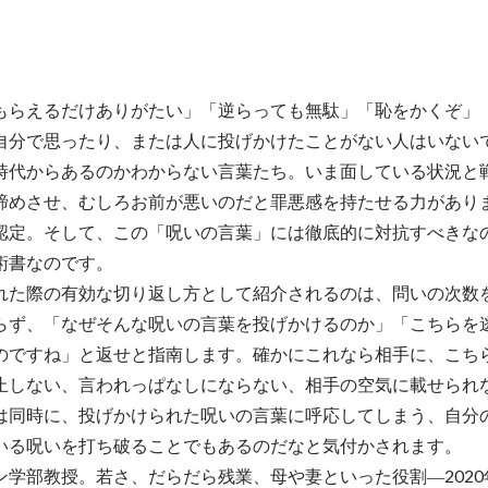
もらえるだけありがたい」「逆らっても無駄」「恥をかくぞ」
自分で思ったり、または人に投げかけたことがない人はいない
時代からあるのかわからない言葉たち。いま面している状況と
諦めさせ、むしろお前が悪いのだと罪悪感を持たせる力があり
認定。そして、この「呪いの言葉」には徹底的に対抗すべきな
術書なのです。
れた際の有効な切り返し方として紹介されるのは、問いの次数
らず、「なぜそんな呪いの言葉を投げかけるのか」「こちらを
のですね」と返せと指南します。確かにこれなら相手に、こち
止しない、言われっぱなしにならない、相手の空気に載せられ
は同時に、投げかけられた呪いの言葉に呼応してしまう、自分
いる呪いを打ち破ることでもあるのだなと気付かされます。
学部教授。若さ、だらだら残業、母や妻といった役割―2020