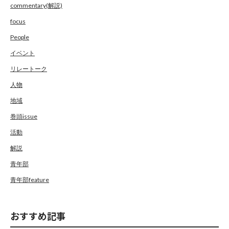
commentary(解説)
focus
People
イベント
リレートーク
人物
地域
巻頭issue
活動
解説
青年部
青年部feature
おすすめ記事