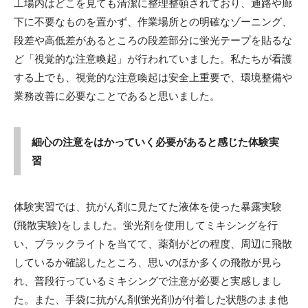
工場内はどこを見ても清潔に整理整頓されており、通路や廊
下に不要なものを置かず、作業場所との明確なゾーニング、
段差や高低差があるところの段差部分に蛍光テープを貼るな
ど「視覚的な注意喚起」が行われていました。私たちが看護
する上でも、視覚的な注意喚起は安全上重要で、環境整備や
業務改善に必要なことであると思いました。
細心の注意をはかっていく必要があると感じた体験実
習
体験実習では、抗がん剤に見たてた液体を使った暴露実験
(飛散実験)をしました。蛍光剤を使用してミキシングを行
い、ブラックライトを当てて、薬剤がどの程度、周辺に飛散
しているか確認したところ、思いのほか多くの飛散が見ら
れ、普段行っているミキシングで注意が必要と実感しまし
た。また、手袋に抗がん剤(蛍光剤)が付着した状態のまま他