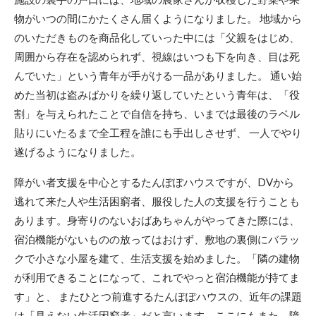
物がいつの間にかたくさん届くようになりました。 地域から
のいただきものを商品化していった中には「父親をはじめ、
周囲から存在を認められず、視線はいつも下を向き、目は死
んでいた」という青年が手がける一品がありました。 通い始
めた当初は盗みばかりを繰り返していたという青年は、「役
割」を与えられたことで自信を持ち、いまでは最後のラベル
貼りにいたるまで全工程を誰にも手出しさせず、 一人でやり
遂げるようになりました。
障がい者支援を中心とするたんぽぽハウスですが、DVから
逃れて来た人や生活困窮者、服役した人の支援を行うことも
あります。身寄りのないおばあちゃんがやってきた際には、
宿泊機能がないものの放ってはおけず、敷地の裏側にバラッ
クで小さな小屋を建て、生活支援を始めました。「隣の建物
が利用できることになって、これでやっと宿泊機能が持てま
す」と、 またひとつ前進するたんぽぽハウスの、近年の課題
は「見えない生活困窮者」だと言います。ここにもまた、障