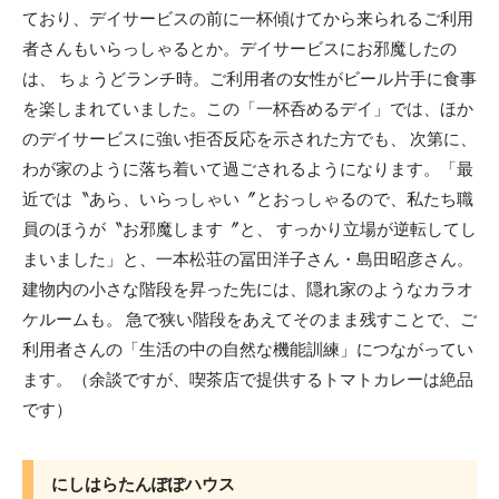
ており、デイサービスの前に一杯傾けてから来られるご利用
者さんもいらっしゃるとか。デイサービスにお邪魔したの
は、 ちょうどランチ時。ご利用者の女性がビール片手に食事
を楽しまれていました。この「一杯呑めるデイ」では、ほか
のデイサービスに強い拒否反応を示された方でも、 次第に、
わが家のように落ち着いて過ごされるようになります。「最
近では〝あら、いらっしゃい〞とおっしゃるので、私たち職
員のほうが〝お邪魔します〞と、 すっかり立場が逆転してし
まいました」と、一本松荘の冨田洋子さん・島田昭彦さん。
建物内の小さな階段を昇った先には、隠れ家のようなカラオ
ケルームも。 急で狭い階段をあえてそのまま残すことで、ご
利用者さんの「生活の中の自然な機能訓練」につながってい
ます。（余談ですが、喫茶店で提供するトマトカレーは絶品
です）
にしはらたんぽぽハウス