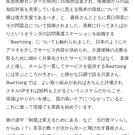
疾患医療センターが県内に10箇所設置され、医療面からの認
知症対策も充実しているかに思える熊本の現状について「医
療は後方支援であるべき」と、 森枝さんとともに異口同音に
その問題点について指摘されました。視察に行ってきたばか
りというオランダの訪問看護ステーションを組織する
「Buurtzorg」に ついても触れられました。日本のようにケ
アマネを介してサービス内容が決められ、介護保険の点数を
取るために細かく分業化されたサービス提供ではなく、 直接
人と接し、チームで一貫してサービスを提供するBuurtzorg
には学ぶところが大きい、と静かな口調で語る川原さん。
Buurtzorg では、よい取り組みがあればきちんと評価され、
スキルUPすれば給料も上がるというシステムだからこそ、
現場はやりがいを感じ、質の高いケアにつながっていると、
これに倣って現場でも実践を始めています。
旅の道中「制度は変えるためにある」など、元行政マンらし
からぬ（？）至言の数々が次から次へと飛び出す森枝さん。