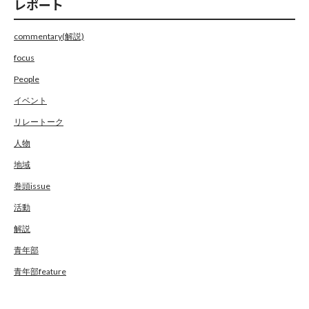
レポート
commentary(解説)
focus
People
イベント
リレートーク
人物
地域
巻頭issue
活動
解説
青年部
青年部feature