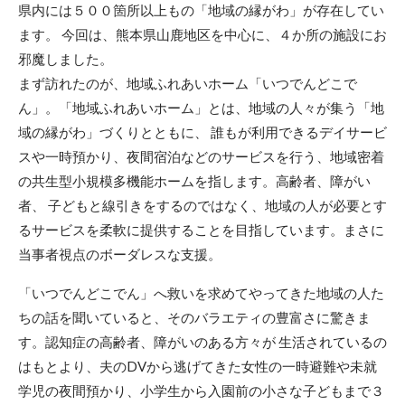
県内には５００箇所以上もの「地域の縁がわ」が存在してい
ます。 今回は、熊本県山鹿地区を中心に、４か所の施設にお
邪魔しました。
まず訪れたのが、地域ふれあいホーム「いつでんどこで
ん」。「地域ふれあいホーム」とは、地域の人々が集う「地
域の縁がわ」づくりとともに、 誰もが利用できるデイサービ
スや一時預かり、夜間宿泊などのサービスを行う、地域密着
の共生型小規模多機能ホームを指します。高齢者、障がい
者、 子どもと線引きをするのではなく、地域の人が必要とす
るサービスを柔軟に提供することを目指しています。まさに
当事者視点のボーダレスな支援。
「いつでんどこでん」へ救いを求めてやってきた地域の人た
ちの話を聞いていると、そのバラエティの豊富さに驚きま
す。認知症の高齢者、障がいのある方々が 生活されているの
はもとより、夫のDVから逃げてきた女性の一時避難や未就
学児の夜間預かり、小学生から入園前の小さな子どもまで３