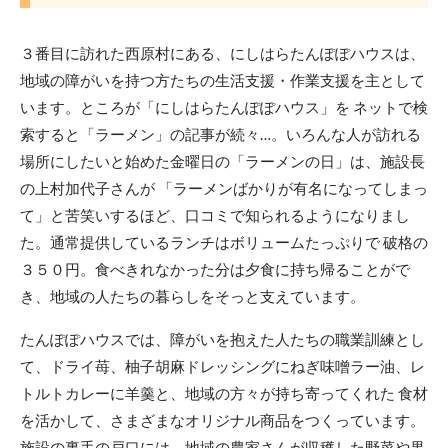
３番目に訪れた西原村にある、にしはらたんぽぽハウスは、
地域の障がいを持つ方たちの生活支援・作業支援を主として
います。ところが「にしはらたんぽぽハウス」を ネットで検
索すると「ラーメン」の記事が続々…。いろんな人が訪れる
場所にしたいと始めた金曜日の「ラーメンの日」は、施設長
の上村加代子さんが 「ラーメンばかりが有名になってしまっ
て」と苦笑いするほど、口コミで知られるようになりまし
た。通常提供しているランチはボリュームたっぷりで 破格の
３５０円。食べきれなかった分は夕食に持ち帰ることがで
き、地域の人たちの暮らしをそっと支えています。
たんぽぽハウスでは、障がいを抱えた人たちの職業訓練とし
て、ドライ苺、柚子胡麻ドレッシングにねぎ味噌ラー油、レ
トルトカレーに羊羹と、地域の方々が持ち寄ってくれた 食材
を活かして、さまざまなオリジナル商品をつくっています。
施設の裏手の戸口には、地域の農家さんが収穫した野菜や果