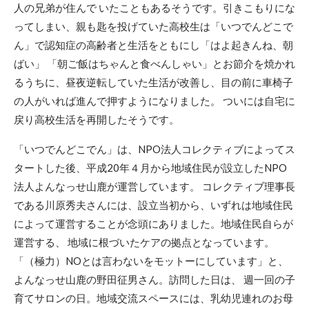
人の兄弟が住んで いたこともあるそうです。引きこもりにな
ってしまい、親も匙を投げていた高校生は「いつでんどこで
ん」で認知症の高齢者と生活をともにし「はよ起きんね、朝
ばい」 「朝ご飯はちゃんと食べんしゃい」とお節介を焼かれ
るうちに、昼夜逆転していた生活が改善し、目の前に車椅子
の人がいれば進んで押すようになりました。 ついには自宅に
戻り高校生活を再開したそうです。
「いつでんどこでん」は、NPO法人コレクティブによってス
タートした後、平成20年４月から地域住民が設立したNPO
法人よんなっせ山鹿が運営しています。 コレクティブ理事長
である川原秀夫さんには、設立当初から、いずれは地域住民
によって運営することが念頭にありました。地域住民自らが
運営する、 地域に根づいたケアの拠点となっています。
「（極力）NOとは言わないをモットーにしています」と、
よんなっせ山鹿の野田征男さん。訪問した日は、 週一回の子
育てサロンの日。地域交流スペースには、乳幼児連れのお母