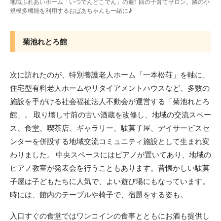
地域ふれあいホーム「いつでんどこでん」の週1 回の子育てサロン。隣の小
規模多機能を利用するおばあちゃんも一緒に♪
菊池れとろ館
次に訪れたのが、特別養護老人ホーム「一本松荘」を軸に、
住宅型有料老人ホームやリタイアメントハウスなど、多数の
施設を手がける社会福祉法人不動会が運営する「菊池れとろ
館」。 取り壊し寸前の古い酒蔵を改修し、地域の交流スペー
ス、食堂、喫茶店、ギャラリー、駄菓子屋、デイサービスセ
ンターを併設する地域交流コミュニティ施設として生まれ変
わりました。 中央スペースにはピアノが置いてあり、地域の
ピアノ教室が発表会を行うこともあります。昔懐かしい駄菓
子屋は子どもたちに人気で、よい遊び場にもなっています。
時には、館内のテーブルや椅子で、宿題をする姿も。
入口すぐの食堂ではワンコインの食事とともにお酒も提供し