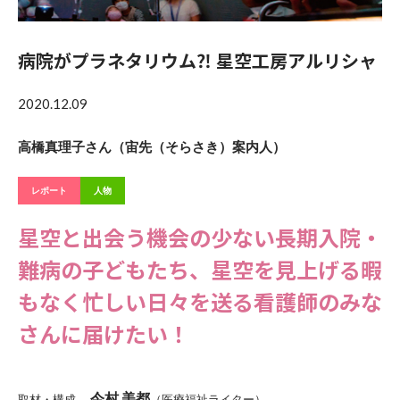
病院がプラネタリウム⁈ 星空工房アルリシャ
2020.12.09
高橋真理子さん（宙先（そらさき）案内人）
レポート
人物
星空と出会う機会の少ない長期入院・
難病の子どもたち、星空を見上げる暇
もなく忙しい日々を送る看護師のみな
さんに届けたい！
今村 美都
取材・構成
（医療福祉ライター）