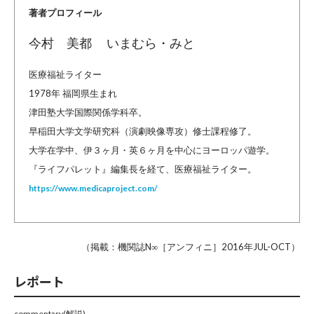
著者プロフィール
今村 美都 いまむら・みと
医療福祉ライター
1978年 福岡県生まれ
津田塾大学国際関係学科卒。
早稲田大学文学研究科（演劇映像専攻）修士課程修了。
大学在学中、伊３ヶ月・英６ヶ月を中心にヨーロッパ遊学。
『ライフパレット』編集長を経て、医療福祉ライター。
https://www.medicaproject.com/
（掲載：機関誌N∞［アンフィニ］2016年JUL-OCT）
レポート
commentary(解説)