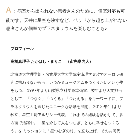
A
： 病室から出られない患者さんのために、個室対応も可
能です。天井に星空を映すなど、ベッドから起き上がれない
患者さんが個室でプラネタリウムを楽しむことも♪
プロフィール
高橋真理子 たかはし・まりこ （宙先案内人）
北海道大学理学部・名古屋大学大学院宇宙理学専攻でオーロラ研
究に携わりながらも、いつかミュージアムをつくりたいという夢
をもつ。 1997年より山梨県立科学館準備室、翌年より天文担当
として、「つなぐ」「つくる」「つたえる」をキーワードに、プ
ラネタリウムを通じたユニークな活動を展開。 2013 年4月より
独立。星空工房アルリシャ代表。これまでの経験を活かして、多
方面で活躍中。「星を介して人をつなぎ、ともに幸せをつくろ
う」を ミッションに「星つむぎの村」を立ち上げ、その共同代