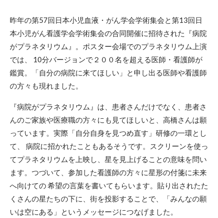
昨年の第57回日本小児血液・がん学会学術集会と第13回日
本小児がん看護学会学術集会の合同開催に招待された『病院
がプラネタリウム』。ポスター会場でのプラネタリウム上演
では、 10分バージョンで２００名を超える医師・看護師が
鑑賞。「自分の病院に来てほしい」と申し出る医師や看護師
の方々も現れました。
『病院がプラネタリウム』は、患者さんだけでなく、患者さ
んのご家族や医療職の方々にも見てほしいと、高橋さんは願
っています。実際「自分自身を見つめ直す」研修の一環とし
て、 病院に招かれたこともあるそうです。スクリーンを使っ
てプラネタリウムを上映し、星を見上げることの意味を問い
ます。つづいて、参加した看護師の方々に星形の付箋に未来
へ向けての 希望の言葉を書いてもらいます。貼り出されたた
くさんの星たちの下に、街を投影することで、「みんなの願
いは空にある」というメッセージにつなげました。