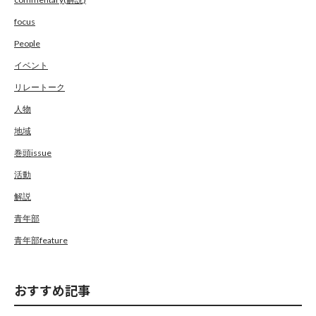
focus
People
イベント
リレートーク
人物
地域
巻頭issue
活動
解説
青年部
青年部feature
おすすめ記事