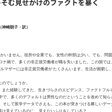
ひそむ見せかけのファクトを暴く
（神崎朗子・訳）
しかいません。役所や企業でも、女性の幹部は少い。でも、問
コロナ禍で、多くの非正規労働者が職を失いました。この国では
グルマザーには非正規労働者が たくさんいます。生活が困窮し
たのでしょうか。
、また経験してきた、生きづらさのエビデンス、ファクトフル
界中で、多くのデフォルトは男性なのだということを改めて知ら
、 そして医学データでさえも。この本が突きつける夥しいデー
題は見えているのに、 見えないふりをしている？