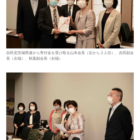
自民党茨城県連から寄付金を受け取る山本会長（右から２人目）、吉田副会
長（左端）、秋葉副会長（右端）