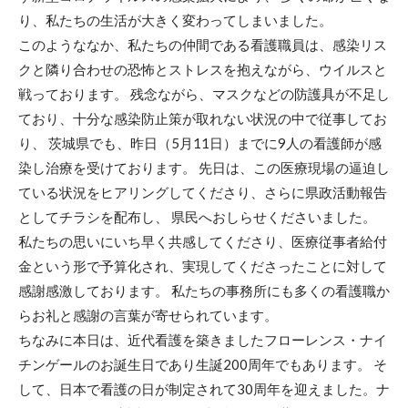
り、私たちの生活が大きく変わってしまいました。
このようななか、私たちの仲間である看護職員は、感染リス
クと隣り合わせの恐怖とストレスを抱えながら、ウイルスと
戦っております。 残念ながら、マスクなどの防護具が不足し
ており、十分な感染防止策が取れない状況の中で従事してお
り、 茨城県でも、昨日（5月11日）までに9人の看護師が感
染し治療を受けております。 先日は、この医療現場の逼迫し
ている状況をヒアリングしてくださり、さらに県政活動報告
としてチラシを配布し、 県民へおしらせくださいました。
私たちの思いにいち早く共感してくださり、医療従事者給付
金という形で予算化され、実現してくださったことに対して
感謝感激しております。 私たちの事務所にも多くの看護職か
らお礼と感謝の言葉が寄せられています。
ちなみに本日は、近代看護を築きましたフローレンス・ナイ
チンゲールのお誕生日であり生誕200周年でもあります。 そ
して、日本で看護の日が制定されて30周年を迎えました。ナ