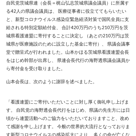
自民党茨城県連（会長＝梶山弘志茨城県議会議員）に所属す
る42人の県議会議員は、 医療従事者に役立ててもらいたい
と、新型コロナウイルス感染症緊急経済対策で国民全員に支
給される特別定額給付金、 合計420万円のうち210万円を茨
城県看護連盟に寄付することに決定し （あとの210万円は茨
城県が医療施設のために設立した基金に寄付）、 県議会議事
堂で贈呈式が行われました。山本かほる茨城県看護連盟会長
をはじめ幹部が出席し、 県連会長代行の海野透県議会議員か
ら寄付金を受け取りました。
山本会長は、次のように謝辞を述べました。
「看護連盟にご寄付いただいことに対し厚く御礼申し上げま
す。 自民党の海野透会長代行をはじめ、県議の先生方には日
頃から連盟活動へのご協力をいただいておりますこと、改め
て感謝を申し上げます。 今般の世界的大流行となっておりま
す新型コロナウイルスの感染拡大により、 多くの命が亡くな