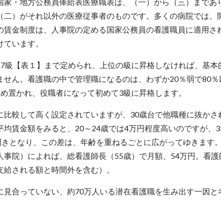
国家・地方公務員俸給表医療職表は、（一）から（三）まであ
（二）がそれ以外の医療従事者のものです。多くの病院では、
の賃金制度は、人事院の定める国家公務員の看護職員に適用さ
けています。
～7級【表１】まで定められ、上位の級に昇格しなければ、基本
せん。看護職の中で管理職になるのは、わずか20％弱で80％
留め置かれ、役職者になって初めて3級に昇格します。
に比較して高く設定されていますが、30歳台で他職種に抜かさ
均賃金額をみると、20～24歳では4万円程度高いのですが、3
開きとなり、この差は、年齢を重ねるごとに広がってゆきます。2
事院）によれば、総看護師長（55歳）で月額、54万円。看護
て支給される額と時間外を含む）。
に見合っていない、約70万人いる潜在看護職を生み出す一因と
。