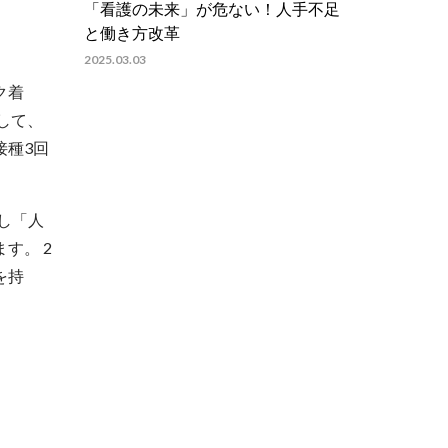
「看護の未来」が危ない！人手不足
と働き方改革
2025.03.03
ク着
して、
接種3回
し「人
す。 2
を持