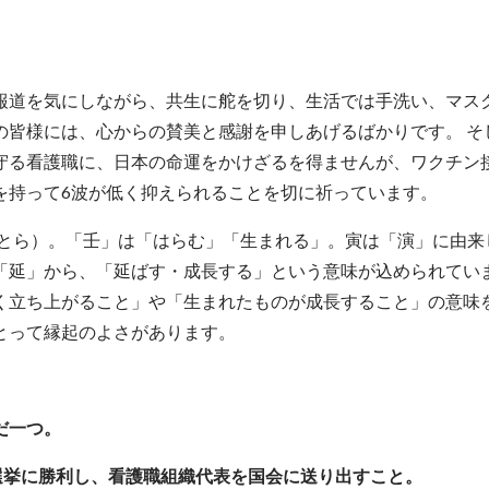
報道を気にしながら、共生に舵を切り、生活では手洗い、マス
の皆様には、心からの賛美と感謝を申しあげるばかりです。 そ
守る看護職に、日本の命運をかけざるを得ませんが、ワクチン
を持って6波が低く抑えられることを切に祈っています。
えとら）。「壬」は「はらむ」「生まれる」。寅は「演」に由来
「延」から、「延ばす・成長する」という意味が込められていま
く立ち上がること」や「生まれたものが成長すること」の意味
とって縁起のよさがあります。
。
だ一つ。
選挙に勝利し、看護職組織代表を国会に送り出すこと。