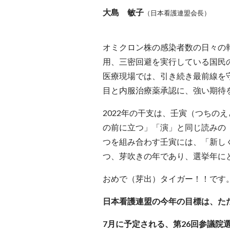
大島 敏子
（日本看護連盟会長）
オミクロン株の感染者数の日々の
用、三密回避を実行している国民
医療現場では、引き続き最前線を
目と内服治療薬承認に、強い期待
2022年の干支は、壬寅（つちの
の前に立つ」「演」と同じ読みの
つを組み合わす壬寅には、「新し
つ、芽吹きの年であり、選挙年に
おめで（芽出）タイガー！！です
日本看護連盟の今年の目標は、た
7月に予定される、第26回参議院