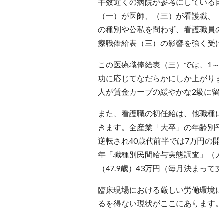
半数近くの病院が参考にしている
（一）が医師、（三）が看護職、
の種別や公私を問わず、看護職員
療職俸給表（三）の影響を強く受
この医療職俸給表（三）では、1
功に応じてなだらかにしか上がりま
人が賃金カーブの緩やかな2級に
また、看護職の初任給は、他職種
きます。全産業「大卒」の年齢別平
逆転され40歳代前半では7万円の
年「職種別民間給与実態調査」（人
（47.9歳）43万円（毎月決まっ
臨床現場における厳しい労働環境
るを得ない現状がここにあります