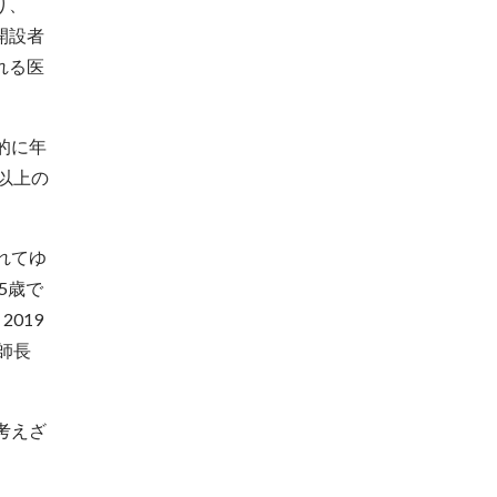
り、
開設者
れる医
的に年
以上の
れてゆ
5歳で
019
師長
考えざ