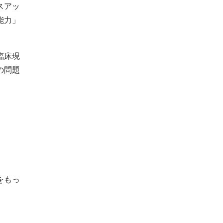
スアッ
能力」
臨床現
の問題
をもっ