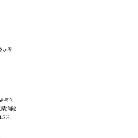
身が看
給与医
近隣病院
.5％、