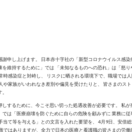
感謝申し上げます。 日本赤十字社の「新型コロナウイルス感染
康を維持するために」では 「未知なるものへの恐れ」は「怒り
常時感染症と対峙し、 リスクに晒される環境下で、職場では人
人や家族がいわれなき差別や偏見を受けたりと、 皆さまのスト
す。
押しするために、今こそ思い切った処遇改善が必要です。 私が
）では「医療崩壊を防ぐために自らの危険を顧みずに 業務に従
手当て等を与える」との文言を入れた要望を、 4月9日、安倍
国難ではありますが、全力で日本の医療と看護職の皆さまの労働