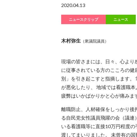
2020.04.13
ニュースクリップ
ニュース
木村弥生
（衆議院議員）
現場の皆さまには、日々、心より
に従事されている方のこころの健
別」を引き起こすと指摘します。 
が悪化したり、 地域では看護職本
疲弊はいかばかりかと心が痛みま
離職防止、人材確保をしっかり後
る自民党女性議員飛躍の会（議連
いる看護職等に直接10万円程度の
渡してまいりました。 未曾有の