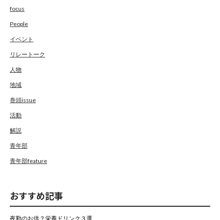
focus
People
イベント
リレートーク
人物
地域
巻頭issue
活動
解説
青年部
青年部feature
おすすめ記事
夜勤のお供？栄養ドリンク３選